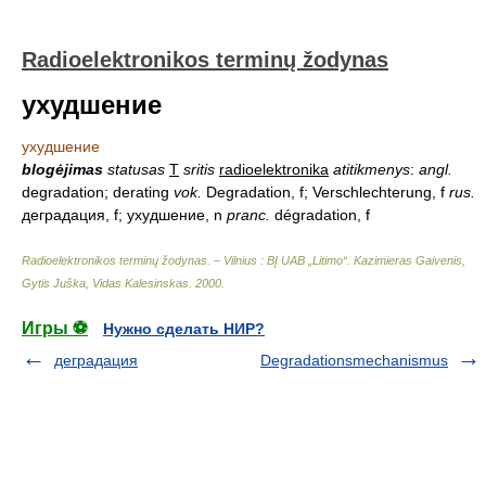
Radioelektronikos terminų žodynas
ухудшение
ухудшение
blogėjimas
statusas
T
sritis
radioelektronika
atitikmenys
:
angl.
degradation; derating
vok.
Degradation, f; Verschlechterung, f
rus.
деградация, f; ухудшение, n
pranc.
dégradation, f
Radioelektronikos terminų žodynas. – Vilnius : BĮ UAB „Litimo“
.
Kazimieras Gaivenis,
Gytis Juška, Vidas Kalesinskas
.
2000
.
Игры ⚽
Нужно сделать НИР?
деградация
Degradationsmechanismus