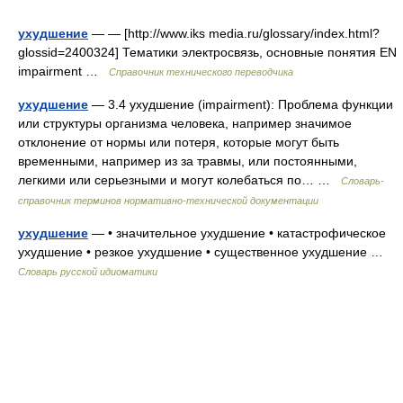
ухудшение
— — [http://www.iks media.ru/glossary/index.html?
glossid=2400324] Тематики электросвязь, основные понятия EN
impairment …
Справочник технического переводчика
ухудшение
— 3.4 ухудшение (impairment): Проблема функции
или структуры организма человека, например значимое
отклонение от нормы или потеря, которые могут быть
временными, например из за травмы, или постоянными,
легкими или серьезными и могут колебаться по… …
Словарь-
справочник терминов нормативно-технической документации
ухудшение
— • значительное ухудшение • катастрофическое
ухудшение • резкое ухудшение • существенное ухудшение …
Словарь русской идиоматики