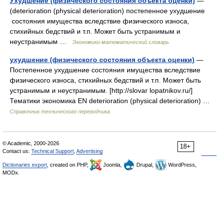
Ухудшение (физического состояния объекта оценки)
—
(deterioration (physical deterioration) постепенное ухудшение
состояния имущества вследствие физического износа,
стихийных бедствий и т.п. Может быть устранимым и
неустранимым …
Экономико-математический словарь
ухудшение (физического состояния объекта оценки)
—
Постепенное ухудшение состояния имущества вследствие
физического износа, стихийных бедствий и т.п. Может быть
устранимым и неустранимым. [http://slovar lopatnikov.ru/]
Тематики экономика EN deterioration (physical deterioration) …
Справочник технического переводчика
© Academic, 2000-2026
18+
Contact us:
Technical Support
,
Advertising
Dictionaries export
, created on PHP,
Joomla,
Drupal,
WordPress,
MODx.